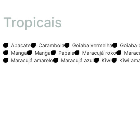
Tropicais
Abacate
Carambola
Goiaba vermelha
Goiaba 
Manga
Manga
Papaia
Maracujá roxo
Maracu
Maracujá amarelo
Maracujá azul
Kiwi
Kiwi ama