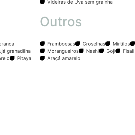
Videiras de Uva sem graínha
Outros
branca
Framboesas
Groselhas
Mirtilos
já granadilha
Morangueiros
Nashi
Goji
Fisali
relo
Pitaya
Araçá amarelo