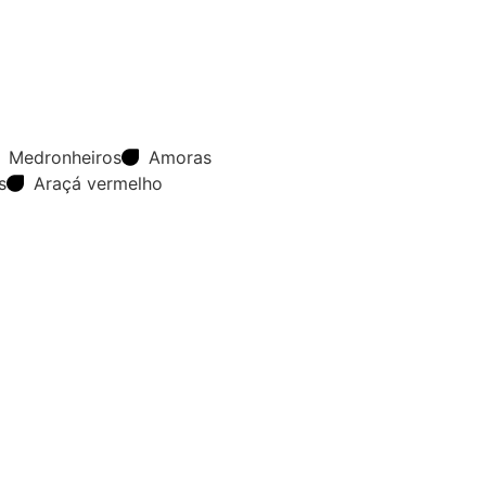
Medronheiros
Amoras
s
Araçá vermelho