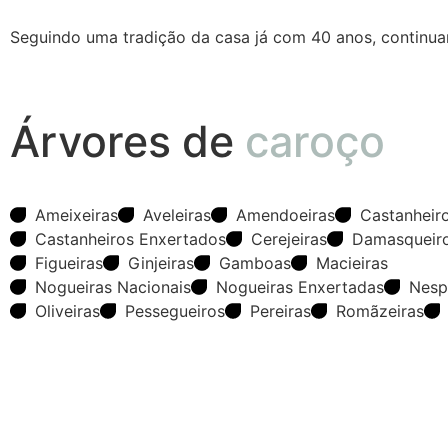
Seguindo uma tradição da casa já com 40 anos, continua
Árvores de
caroço
Ameixeiras
Aveleiras
Amendoeiras
Castanheir
Castanheiros Enxertados
Cerejeiras
Damasqueir
Figueiras
Ginjeiras
Gamboas
Macieiras
Nogueiras Nacionais
Nogueiras Enxertadas
Nesp
Oliveiras
Pessegueiros
Pereiras
Romãzeiras