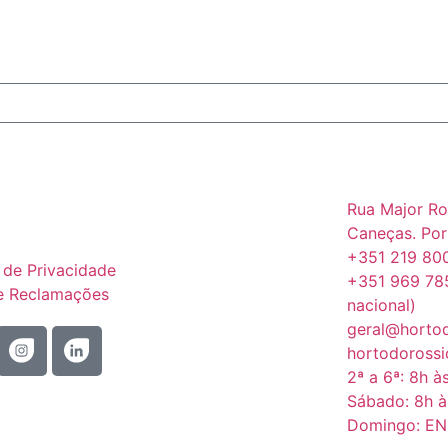
Rua Major Ro
Caneças. Por
+351 219 800
a de Privacidade
+351 969 78
de Reclamações
nacional)
geral@horto
hortodoross
2ª a 6ª: 8h à
Sábado: 8h à
Domingo: E