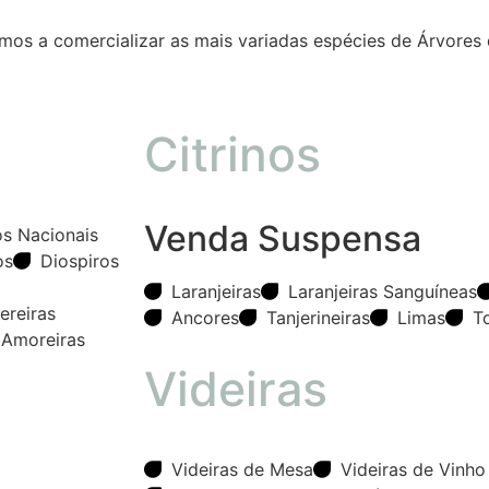
mos a comercializar as mais variadas espécies de Árvores 
Citrinos
Venda Suspensa
os Nacionais
os
Diospiros
Laranjeiras
Laranjeiras Sanguíneas
ereiras
Ancores
Tanjerineiras
Limas
T
Amoreiras
Videiras
Videiras de Mesa
Videiras de Vinho