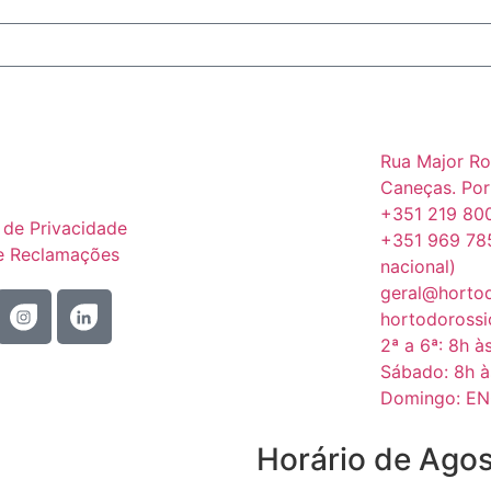
Rua Major Ro
Caneças. Por
+351 219 800
a de Privacidade
+351 969 78
de Reclamações
nacional)
geral@horto
hortodoross
2ª a 6ª: 8h à
Sábado: 8h à
Domingo: E
Horário de Ago