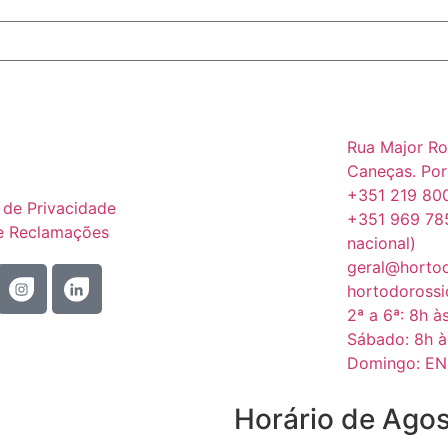
Rua Major Ro
Caneças. Por
+351 219 800
a de Privacidade
+351 969 78
de Reclamações
nacional)
geral@horto
hortodoross
2ª a 6ª: 8h à
Sábado: 8h à
Domingo: E
Horário de Ago